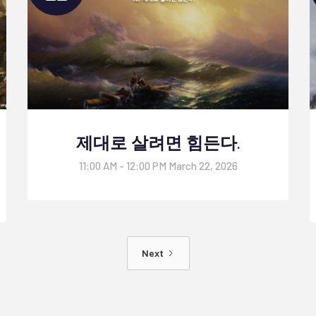
제대로 살려면 힘든다.
11:00 AM - 12:00 PM March 22, 2026
Next