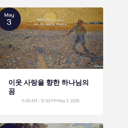
May
3
이웃 사랑을 향한 하나님의
꿈
11:00 AM - 12:00 PM May 3, 2026