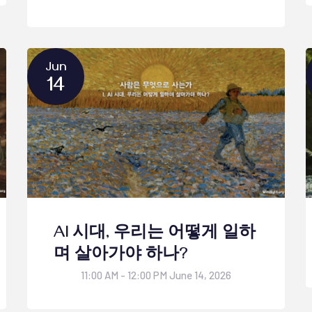
Jun
14
AI 시대, 우리는 어떻게 일하
며 살아가야 하나?
11:00 AM - 12:00 PM June 14, 2026